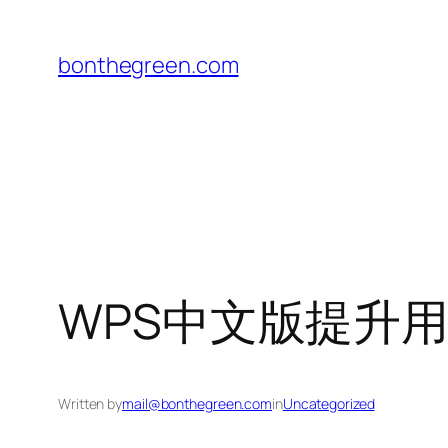
Skip
to
bonthegreen.com
content
WPS中文版提升
Written by
mail@bonthegreen.com
in
Uncategorized