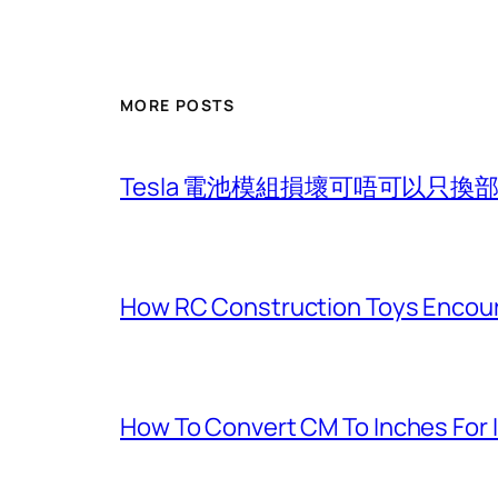
MORE POSTS
Tesla 電池模組損壞可唔可以只
How RC Construction Toys Encoura
How To Convert CM To Inches For 