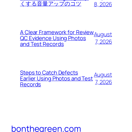
くする音量アップのコツ
8, 2026
A Clear Framework for Review
August
QC Evidence Using Photos
7, 2026
and Test Records
Steps to Catch Defects
August
Earlier Using Photos and Test
7, 2026
Records
bonthegreen.com