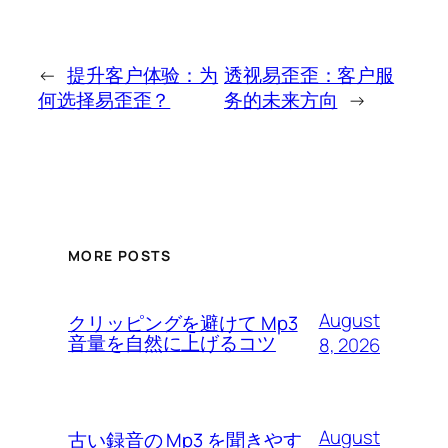
←
提升客户体验：为
透视易歪歪：客户服
何选择易歪歪？
务的未来方向
→
MORE POSTS
August
クリッピングを避けて Mp3
音量を自然に上げるコツ
8, 2026
August
古い録音の Mp3 を聞きやす