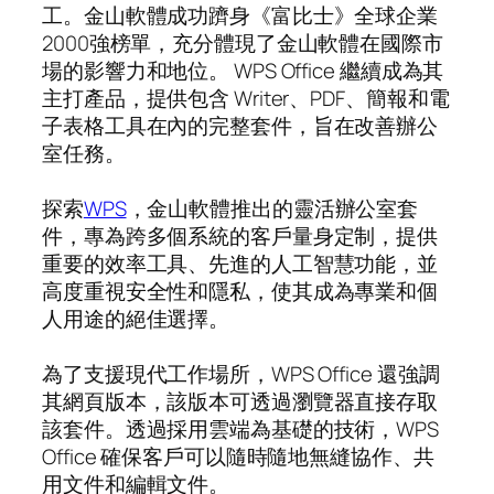
工。金山軟體成功躋身《富比士》全球企業
2000強榜單，充分體現了金山軟體在國際市
場的影響力和地位。 WPS Office 繼續成為其
主打產品，提供包含 Writer、PDF、簡報和電
子表格工具在內的完整套件，旨在改善辦公
室任務。
探索
WPS
，金山軟體推出的靈活辦公室套
件，專為跨多個系統的客戶量身定制，提供
重要的效率工具、先進的人工智慧功能，並
高度重視安全性和隱私，使其成為專業和個
人用途的絕佳選擇。
為了支援現代工作場所，WPS Office 還強調
其網頁版本，該版本可透過瀏覽器直接存取
該套件。透過採用雲端為基礎的技術，WPS
Office 確保客戶可以隨時隨地無縫協作、共
用文件和編輯文件。