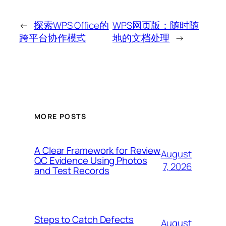
←
探索WPS Office的
WPS网页版：随时随
跨平台协作模式
地的文档处理
→
MORE POSTS
A Clear Framework for Review
August
QC Evidence Using Photos
7, 2026
and Test Records
Steps to Catch Defects
August