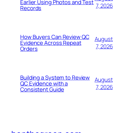
Earlier Using Photos and Test
7, 2026
Records
How Buyers Can Review QC
August
Evidence Across Repeat
7, 2026
Orders
Building a System to Review
August
QC Evidence with a
7, 2026
Consistent Guide