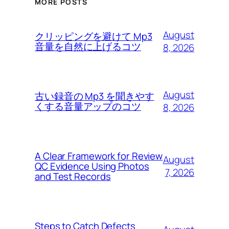
MORE POSTS
August
クリッピングを避けて Mp3
音量を自然に上げるコツ
8, 2026
August
古い録音の Mp3 を聞きやす
くする音量アップのコツ
8, 2026
A Clear Framework for Review
August
QC Evidence Using Photos
7, 2026
and Test Records
Steps to Catch Defects