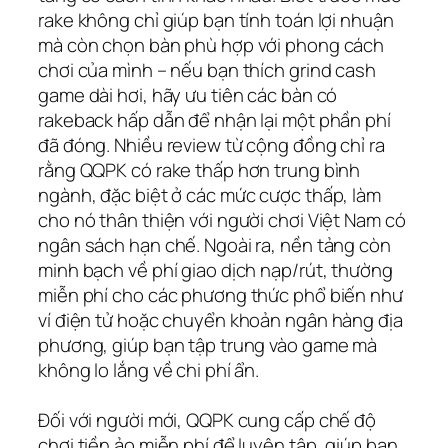
rake không chỉ giúp bạn tính toán lợi nhuận
mà còn chọn bàn phù hợp với phong cách
chơi của mình – nếu bạn thích grind cash
game dài hơi, hãy ưu tiên các bàn có
rakeback hấp dẫn để nhận lại một phần phí
đã đóng. Nhiều review từ cộng đồng chỉ ra
rằng QQPK có rake thấp hơn trung bình
ngành, đặc biệt ở các mức cược thấp, làm
cho nó thân thiện với người chơi Việt Nam có
ngân sách hạn chế. Ngoài ra, nền tảng còn
minh bạch về phí giao dịch nạp/rút, thường
miễn phí cho các phương thức phổ biến như
ví điện tử hoặc chuyển khoản ngân hàng địa
phương, giúp bạn tập trung vào game mà
không lo lắng về chi phí ẩn.
Đối với người mới, QQPK cung cấp chế độ
chơi tiền ảo miễn phí để luyện tập, giúp bạn