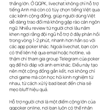
thắng lớn. Ở QQPK, livechat không chỉ hỗ trợ
tiếng Anh mà còn có tùy chọn tiếng Việt qua
các kênh cộng đồng, giúp người dùng Việt
dễ dàng trao đổi mà không gặp rào cản ngôn
ngữ. Nhiều review từ người chơi lâu năm
khen ngợi rằng đội ngũ hỗ trợ ở đây phản hồi
trong vòng 1-2 phút, nhanh hơn hẳn so với
các app poker khác. Ngoài livechat, bạn còn
có thể liên hệ qua email hoặc hotline, và
thậm chí tham gia group Telegram của poker
qq để hỏi đáp với anh em khác. Điều này tạo
nên một cộng đồng gắn kết, nơi không chỉ
chơi game mà còn học hỏi kinh nghiệm từ
nhau, từ cách xử lý bad beat đến chia sẻ
mẹo bluff hiệu quả.
Hỗ trợ người chơi là một điểm cộng lớn của
qqpoker online, nơi bạn luôn có thể nhận