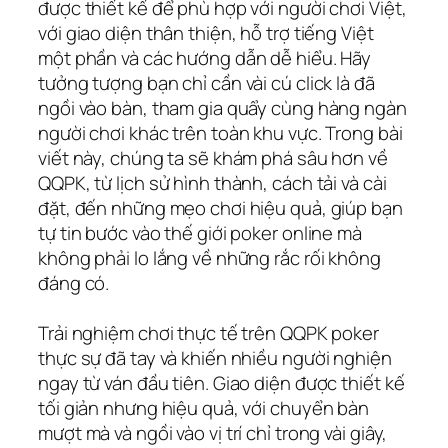
được thiết kế để phù hợp với người chơi Việt,
với giao diện thân thiện, hỗ trợ tiếng Việt
một phần và các hướng dẫn dễ hiểu. Hãy
tưởng tượng bạn chỉ cần vài cú click là đã
ngồi vào bàn, tham gia quẩy cùng hàng ngàn
người chơi khác trên toàn khu vực. Trong bài
viết này, chúng ta sẽ khám phá sâu hơn về
QQPK, từ lịch sử hình thành, cách tải và cài
đặt, đến những mẹo chơi hiệu quả, giúp bạn
tự tin bước vào thế giới poker online mà
không phải lo lắng về những rắc rối không
đáng có.
Trải nghiệm chơi thực tế trên QQPK poker
thực sự đã tay và khiến nhiều người nghiện
ngay từ ván đầu tiên. Giao diện được thiết kế
tối giản nhưng hiệu quả, với chuyển bàn
mượt mà và ngồi vào vị trí chỉ trong vài giây,