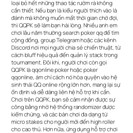
loại bỏ hết những thao tác rườm rà không
cần thiết. Nếu bạn là kiểu người thích vào là
đánh mà không muốn mất thời gian chờ đợi,
thì QQPK sẽ làm bạn hài lòng. Nhiều anh em
chơi lâu năm thường search poker qq để tìm
cộng đồng, group Telegram hoặc các kênh
Discord nơi mọi người chia sẻ chiến thuật, từ
cách bluff hiệu quả đến quản lý stack trong
tournament. Đôi khi, người chơi còn gọi
QQPK là qqonline poker hoặc poker
qqonline, ám chỉ cách nó hòa quyện vào hệ
sinh thái QQ online rộng lớn hơn, mang lại sự
ổn định và dễ dàng liên hệ hỗ trợ khi cần.
Chơi trên QQPK, bạn sẽ cảm nhận được sự
công bằng nhờ hệ thống randomizer được
kiểm chứng, và các bàn chơi đa dạng từ
micro stakes cho người mới đến high roller
cho cao thủ. Hơn nữa, ứng dụng hỗ trợ chơi