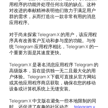
用程序的功能并处理任何出现的缺点。这种
对改进的奉献精神表明他们致力于满足用户
群的需求，从而打造出一款非常有用的消息
应用程序。
对于尚未探索 Telegram X 的用户，该应用程
序具有改善客户互动和参与度的功能。与传
统 Telegram 应用程序相比，Telegram X 的一
个重要方面是其速度更快。
Telegram X 是著名消息应用程序 Telegram 的
高级版本，旨在提供独一无二且最大化的用
户体验。Telegram X 下载可直接从官方网站
或其他应用程序商店获取，确保在您的移动
设备或计算机系统上无缝安装。
Telegram X 中文版在避免一些本地限制的同
时，还促进了有趣的社区动态。
telegram x