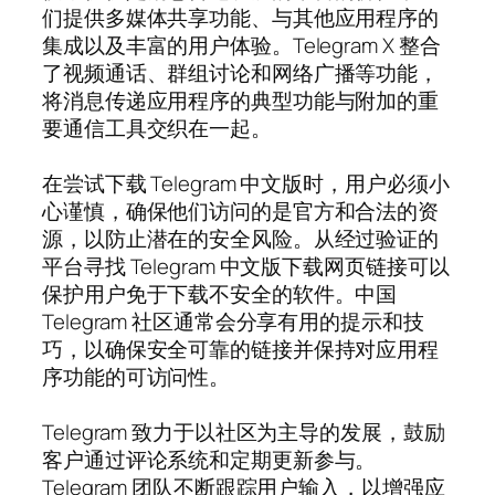
们提供多媒体共享功能、与其他应用程序的
集成以及丰富的用户体验。Telegram X 整合
了视频通话、群组讨论和网络广播等功能，
将消息传递应用程序的典型功能与附加的重
要通信工具交织在一起。
在尝试下载 Telegram 中文版时，用户必须小
心谨慎，确保他们访问的是官方和合法的资
源，以防止潜在的安全风险。从经过验证的
平台寻找 Telegram 中文版下载网页链接可以
保护用户免于下载不安全的软件。中国
Telegram 社区通常会分享有用的提示和技
巧，以确保安全可靠的链接并保持对应用程
序功能的可访问性。
Telegram 致力于以社区为主导的发展，鼓励
客户通过评论系统和定期更新参与。
Telegram 团队不断跟踪用户输入，以增强应