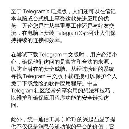
至于 Telegram X 电脑版，人们还可以在笔记
本电脑或台式机上享受这款先进应用的优
势。无论您是在从事重要工作还是与好友交
流，在电脑上安装 Telegram X 都可让人们保
持持续的连接和效率。
在尝试下载 Telegram 中文版时，用户必须小
心，确保他们访问的是官方和合法的来源，
以防止潜在的安全威胁。从经过验证的系统
寻找 Telegram 中文版下载链接可以保护个人
免于下载危险的软件应用程序。中国
Telegram 社区经常分享实用的想法和技巧，
以维护和确保应用程序功能的安全链接访
问。
此外，统一通信工具 (UCT) 的兴起凸显了提
供不仅仅是消息传递功能的平台的价值；它