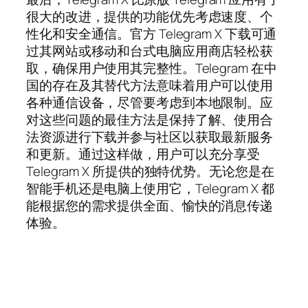
很大的改进，提供的功能优先考虑速度、个
性化和安全通信。官方 Telegram X 下载可通
过其网站或移动和台式电脑应用商店轻松获
取，确保用户使用其完整性。Telegram 在中
国的存在及其替代方法意味着用户可以使用
各种通信设备，尽管要考虑到本地限制。应
对这些问题的最佳方法是保持了解、使用合
法资源进行下载并参与社区以获取最新服务
和更新。通过这样做，用户可以充分享受
Telegram X 所提供的独特优势。无论您是在
智能手机还是电脑上使用它，Telegram X 都
能根据您的需求提供全面、愉快的消息传递
体验。