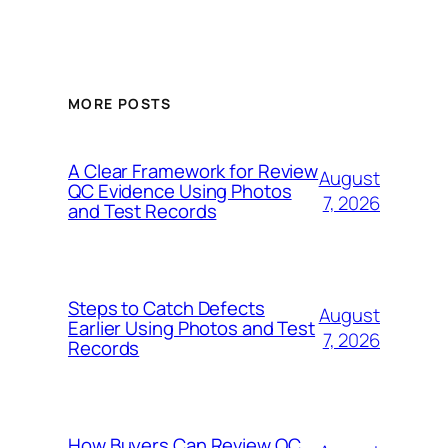
MORE POSTS
A Clear Framework for Review
August
QC Evidence Using Photos
7, 2026
and Test Records
Steps to Catch Defects
August
Earlier Using Photos and Test
7, 2026
Records
How Buyers Can Review QC