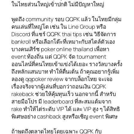
ในไทยส่วนใหญ่เข้าปกติ ไม่มีปัญหาใหญ่
พูดถึง community รอบ QQPK แล้ว ในไทยมีกลุ่ม
คนเล่นที่ใหญ่โต เช่น ใน Line Group หรือ
Discord ที่แชร์ QQPK thai tips เช่น วิธีจัดการ
bankroll หรือเลือกโต๊ะที่เหมาะกับสไตล์ตัวเอง
บางคนเสิร์ช poker online thailand เพื่อหา
event ท้องถิ่น แต่ QQPK จัด tournament
ออนไลน์ที่คนไทยเข้าแข่งได้เยอะ รางวัลบางครั้ง
ถึงหลักแสนบาท ทำให้ตื่นเต้น ถ้าคุณอยากรู้เพิ่ม
ลองดู qqpoker review จากบล็อกไทย จะเจอ
เรื่องจริงจากผู้เล่นที่บอกว่าถอนเงิน QQPK
rakeback ช่วยให้คุ้มทุนเร็ว นอกจากนี้ สำหรับ
สายมือโปร มี leaderboard ที่สะสมแต้มจาก
rake ทำให้ไต่ระดับ VIP ได้ และ VIP สูง ๆ ได้สิทธิ
พิเศษอย่าง cashback สูงหรือเชิญ event พิเศษ
ถ้าพูดถึงตลาดไทยโดยเฉพาะ QQPK กับ