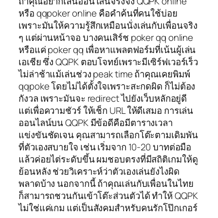
ถ้าคุณอยากเล่นออนไลน์จริงจัง QQPK online
หรือ qqpoker online คือคำค้นที่คนใช้บ่อย
เพราะมันให้ความรู้สึกเหมือนนั่งเล่นกับเพื่อนจริง
ๆ แต่ผ่านหน้าจอ บางคนเสิร์ช poker qq online
หรือแค่ poker qq เพื่อหาแพลตฟอร์มที่เน้นผู้เล่น
เอเชีย ซึ่ง QQPK ตอบโจทย์เพราะมีเซิร์ฟเวอร์เร็ว
ไม่ล่าช้าแม้เล่นช่วง peak time ถ้าคุณเคยพิมพ์
qqpoke โดยไม่ได้ตั้งใจเพราะสะกดผิด ก็ไม่ต้อง
กังวล เพราะมันจะ redirect ไปยังเว็บหลักอยู่ดี
แต่เพื่อความชัวร์ ให้เช็ก URL ให้ดีเสมอ การเล่น
ออนไลน์บน QQPK มีข้อดีคือมีตารางเวลา
แข่งขันชัดเจน คุณสามารถเลือกโต๊ะตามเดิมพัน
ที่ตัวเองสบายใจ เช่น เริ่มจาก 10-20 บาทต่อมือ
แล้วค่อยไต่ระดับขึ้น ผมชอบตรงที่มีสถิติเกมให้ดู
ย้อนหลัง ช่วยวิเคราะห์ว่าตัวเองเล่นยังไงผิด
พลาดบ้าง นอกจากนี้ ถ้าคุณเล่นกับเพื่อนในไทย
ก็สามารถชวนกันเข้าโต๊ะส่วนตัวได้ ทำให้ QQPK
ไม่ใช่แค่เกม แต่เป็นสังคมสำหรับคนรักโป๊กเกอร์