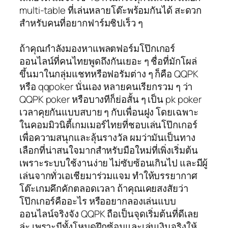
multi-table ที่เล่นหลายโต๊ะพร้อมกันได้ สะดวก
สำหรับคนที่อยากฟาร์มชิปเร็ว ๆ
ถ้าคุณกำลังมองหาแพลตฟอร์มโป๊กเกอร์
ออนไลน์ที่คนไทยพูดถึงกันเยอะ ๆ ชื่อที่มักโผล่
ขึ้นมาในกลุ่มแชทหรือฟอรัมต่าง ๆ ก็คือ QQPK
หรือ qqpoker นั่นเอง หลายคนเรียกรวม ๆ ว่า
QQPK poker หรือบางทีก็ย่อสั้น ๆ เป็น pk poker
เวลาคุยกันแบบสบาย ๆ กับเพื่อนฝูง โดยเฉพาะ
ในคอมมิวนิตี้เกมเมอร์ไทยที่ชอบเล่นโป๊กเกอร์
เพื่อความสนุกและลุ้นรางวัล ผมว่ามันเป็นทาง
เลือกที่น่าสนใจมากสำหรับมือใหม่ที่เพิ่งเริ่มต้น
เพราะระบบใช้งานง่าย ไม่ซับซ้อนเกินไป และมีผู้
เล่นจากทั่วเอเชียมาร่วมแจม ทำให้บรรยากาศ
โต๊ะเกมคึกคักตลอดเวลา ถ้าคุณเคยสงสัยว่า
โป๊กเกอร์คืออะไร หรืออยากลองเล่นแบบ
ออนไลน์จริงจัง QQPK ถือเป็นจุดเริ่มต้นที่ดีเลย
ล่ะ เพราะมีทั้งโหมดฝึกซ้อมและเล่นเงินจริงให้