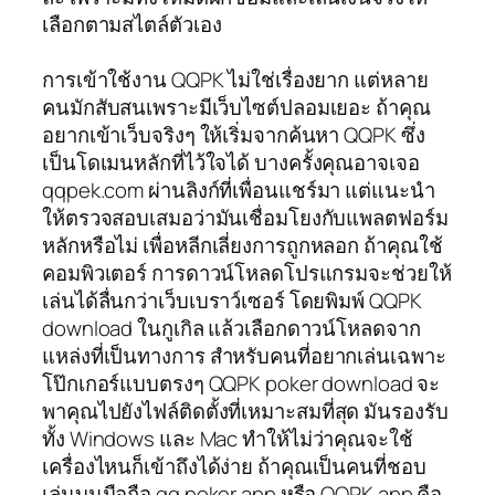
เลือกตามสไตล์ตัวเอง
การเข้าใช้งาน QQPK ไม่ใช่เรื่องยาก แต่หลาย
คนมักสับสนเพราะมีเว็บไซต์ปลอมเยอะ ถ้าคุณ
อยากเข้าเว็บจริงๆ ให้เริ่มจากค้นหา QQPK ซึ่ง
เป็นโดเมนหลักที่ไว้ใจได้ บางครั้งคุณอาจเจอ
qqpek.com ผ่านลิงก์ที่เพื่อนแชร์มา แต่แนะนำ
ให้ตรวจสอบเสมอว่ามันเชื่อมโยงกับแพลตฟอร์ม
หลักหรือไม่ เพื่อหลีกเลี่ยงการถูกหลอก ถ้าคุณใช้
คอมพิวเตอร์ การดาวน์โหลดโปรแกรมจะช่วยให้
เล่นได้ลื่นกว่าเว็บเบราว์เซอร์ โดยพิมพ์ QQPK
download ในกูเกิล แล้วเลือกดาวน์โหลดจาก
แหล่งที่เป็นทางการ สำหรับคนที่อยากเล่นเฉพาะ
โป๊กเกอร์แบบตรงๆ QQPK poker download จะ
พาคุณไปยังไฟล์ติดตั้งที่เหมาะสมที่สุด มันรองรับ
ทั้ง Windows และ Mac ทำให้ไม่ว่าคุณจะใช้
เครื่องไหนก็เข้าถึงได้ง่าย ถ้าคุณเป็นคนที่ชอบ
เล่นบนมือถือ qq poker app หรือ QQPK app คือ