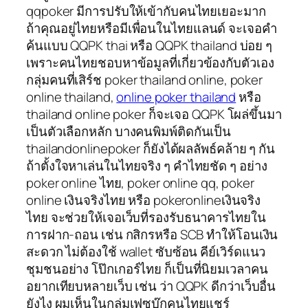
qqpoker มีการปรับให้เข้ากับคนไทยเยอะมาก
ถ้าคุณอยู่ไทยหรือมีเพื่อนในไทยแลนด์ จะเจอคำ
ค้นแบบ QQPK thai หรือ QQPK thailand บ่อย ๆ
เพราะคนไทยชอบหาข้อมูลที่เกี่ยวข้องกับตัวเอง
กลุ่มคนที่เสิร์ช poker thailand online, poker
online thailand,
online poker thailand
หรือ
thailand online poker ก็จะเจอ QQPK โผล่ขึ้นมา
เป็นตัวเลือกหลัก บางคนพิมพ์ติดกันเป็น
thailandonlinepoker ก็ยังได้ผลลัพธ์คล้าย ๆ กัน
ถ้าตั้งใจหาเล่นในไทยจริง ๆ คำไทยชัด ๆ อย่าง
poker online ไทย, poker online qq, poker
online เงินจริงไทย หรือ pokeronlineเงินจริง
ไทย จะช่วยให้เจอเว็บที่รองรับธนาคารไทยใน
การฝาก-ถอน เช่น กสิกรหรือ SCB ทำให้โอนเงิน
สะดวก ไม่ต้องใช้ wallet ซับซ้อน คีย์เวิร์ดแนว
ชุมชนอย่าง โป๊กเกอร์ไทย ก็เป็นที่นิยมเวลาคน
อยากเทียบหลายเว็บ เช่น ว่า QQPK ดีกว่าเว็บอื่น
ยังไง ผมเห็นในกลุ่มเฟซบุ๊กคนไทยแชร์