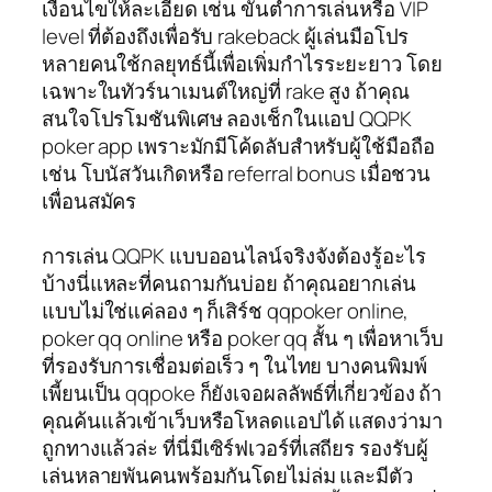
เงื่อนไขให้ละเอียด เช่น ขั้นต่ำการเล่นหรือ VIP
level ที่ต้องถึงเพื่อรับ rakeback ผู้เล่นมือโปร
หลายคนใช้กลยุทธ์นี้เพื่อเพิ่มกำไรระยะยาว โดย
เฉพาะในทัวร์นาเมนต์ใหญ่ที่ rake สูง ถ้าคุณ
สนใจโปรโมชันพิเศษ ลองเช็กในแอป QQPK
poker app เพราะมักมีโค้ดลับสำหรับผู้ใช้มือถือ
เช่น โบนัสวันเกิดหรือ referral bonus เมื่อชวน
เพื่อนสมัคร
การเล่น QQPK แบบออนไลน์จริงจังต้องรู้อะไร
บ้างนี่แหละที่คนถามกันบ่อย ถ้าคุณอยากเล่น
แบบไม่ใช่แค่ลอง ๆ ก็เสิร์ช qqpoker online,
poker qq online หรือ poker qq สั้น ๆ เพื่อหาเว็บ
ที่รองรับการเชื่อมต่อเร็ว ๆ ในไทย บางคนพิมพ์
เพี้ยนเป็น qqpoke ก็ยังเจอผลลัพธ์ที่เกี่ยวข้อง ถ้า
คุณค้นแล้วเข้าเว็บหรือโหลดแอปได้ แสดงว่ามา
ถูกทางแล้วล่ะ ที่นี่มีเซิร์ฟเวอร์ที่เสถียร รองรับผู้
เล่นหลายพันคนพร้อมกันโดยไม่ล่ม และมีตัว