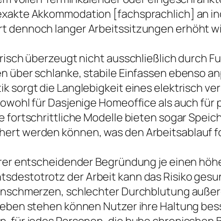
exakte Akkommodation [fachsprachlich] an ind
t dennoch langer Arbeitssitzungen erhöht wi
risch überzeugt nicht ausschließlich durch F
n über schlanke, stabile Einfassen ebenso a
 sorgt die Langlebigkeit eines elektrisch ver
owohl für Dasjenige Homeoffice als auch für 
e fortschrittliche Modelle bieten sogar Spei
ert werden können, was den Arbeitsablauf fo
erer entscheidender Begründung je einen höh
sdestotrotz der Arbeit kann das Risiko gesu
kenschmerzen, schlechter Durchblutung außer
rieben stehen können Nutzer ihre Haltung be