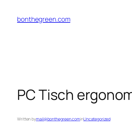
Skip
to
bonthegreen.com
content
PC Tisch ergonom
Written by
mail@bonthegreen.com
in
Uncategorized