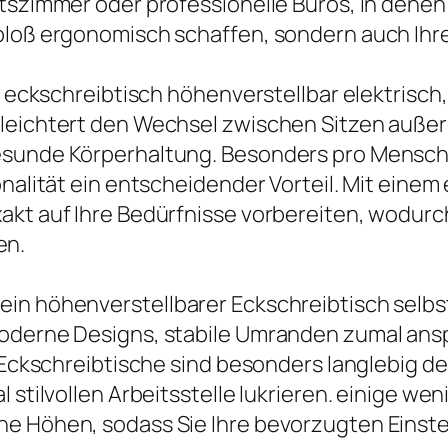
itszimmer oder professionelle Büros, in denen
 bloß ergonomisch schaffen, sondern auch Ihr
der eckschreibtisch höhenverstellbar elektris
erleichtert den Wechsel zwischen Sitzen auß
gesunde Körperhaltung. Besonders pro Mensch
onalität ein entscheidender Vorteil. Mit einem
xakt auf Ihre Bedürfnisse vorbereiten, wodur
en.
ein höhenverstellbarer Eckschreibtisch selbs
moderne Designs, stabile Umranden zumal ans
e Eckschreibtische sind besonders langlebig d
l stilvollen Arbeitsstelle lukrieren. einige w
he Höhen, sodass Sie Ihre bevorzugten Einst