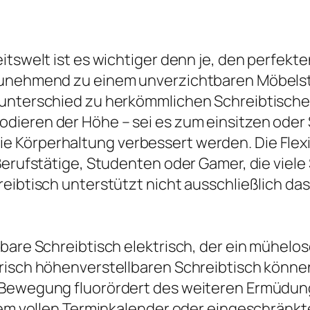
itswelt ist es wichtiger denn je, den perfekt
zunehmend zu einem unverzichtbaren Möbelstüc
 unterschied zu herkömmlichen Schreibtischen
dieren der Höhe – sei es zum einsitzen ode
 Körperhaltung verbessert werden. Die Flexib
 Berufstätige, Studenten oder Gamer, die viel
eibtisch unterstützt nicht ausschließlich das
bare Schreibtisch elektrisch, der ein mühelos
trisch höhenverstellbaren Schreibtisch könne
Bewegung fluorördert des weiteren Ermüdung 
inem vollen Terminkalender oder eingeschränkt