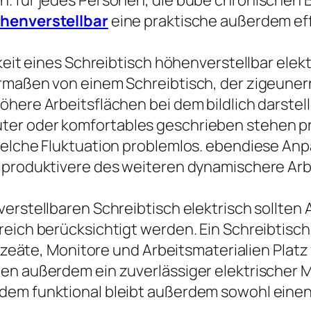
n. für jedes Personen, die bube chronischen
öhenverstellbar
eine praktische außerdem ef
gkeit eines Schreibtisch höhenverstellbar ele
ermaßen von einem Schreibtisch, der zigeune
here Arbeitsflächen bei dem bildlich darstell
ter oder komfortables geschrieben stehen pr
welche Fluktuation problemlos. ebendiese Anp
e produktivere des weiteren dynamischere Arb
erstellbaren Schreibtisch elektrisch sollten 
reich berücksichtigt werden. Ein Schreibtisch
lanzeäte, Monitore und Arbeitsmaterialien Pla
ien außerdem ein zuverlässiger elektrischer 
em funktional bleibt außerdem sowohl einen g