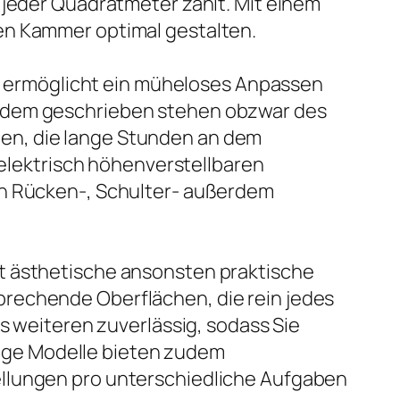
 jeder Quadratmeter zählt. Mit einem
en Kammer optimal gestalten.
ch, ermöglicht ein müheloses Anpassen
erdem geschrieben stehen obzwar des
en, die lange Stunden an dem
 elektrisch höhenverstellbaren
ch Rücken-, Schulter- außerdem
t ästhetische ansonsten praktische
prechende Oberflächen, die rein jedes
es weiteren zuverlässig, sodass Sie
enige Modelle bieten zudem
ellungen pro unterschiedliche Aufgaben