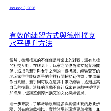
January 18, 2026
有效的練習方式與德州撲克
水平提升方法
當然，德州撲克的不僅僅是牌桌上的對戰，還有其後
的社交互動。在牌桌上，玩家之間也會建立起某種關
係，這成為新手與老手之間的一個橋梁。經驗豐富的
老玩家往往能從新手的字裡行間捕捉到信號，並進而
作出判斷。新手則可以在這其中汲取經驗，逐漸提高
自己的技藝。這樣的互動不僅让玩家在遊戲中變得更
加投身，也讓整個德州撲克的文化持續發展。
進一步來說，了解賭場規則是參與實體比賽的必要步
驟。與在線遊戲相比，實體賭場的環境更加複雜，並