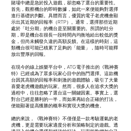
賭場中總是急於投入遊戲，卻忽略了選台的重要性。
首先，觀察機台的即時數據，如此一來便能夠對選擇
進行基礎的判斷。具體而言，優質的電子老虎機會顯
示出其近期的回報率（RTP）。通常，選擇那些近期
處於「吐分期」的機台是至關重要的。所謂的吐分
期，即是機台在很長一段時間內均衡地給出較低的獎
金，但尚未觸發久違的高額反饋。在這樣的時刻，這
類機台很可能已積累了足夠的「能量」，隨時可能釋
放出豐厚的回報。
在現今的線上娛樂平台中，ATG 電子推出的《戰神賽
特》已經成為了眾多玩家心目中的熱門選擇。這款機
台因其高額的回報率和刺激的遊戲體驗，吸引了大量
喜愛老虎機遊戲的玩家。然而，很多人在追求大獎的
過程中，往往忽略了選台這一關鍵因素。事實上，選
對台已經是勝利的一半，而如果再結合正確的打法，
便能顯著提高獲勝的概率和實現大獎的機會。
總的來說，《戰神賽特》不僅僅是一款考驗運氣的老
虎機，更是需要玩家適度分析和策略制定的遊戲。透