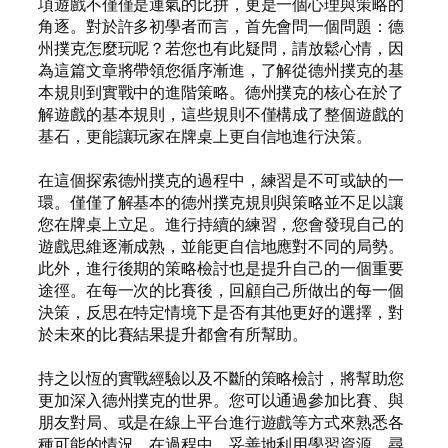
項遊戲不僅僅是運氣的比拼，更是一個心理與策略的
角逐。對於許多初學者而言，首先會問一個問題：德
州撲克怎麼玩呢？若您也有此疑問，請放鬆心情，因
為這篇文章將帶領您循序漸進，了解從德州撲克的基
本規則到實戰中的進階策略。德州撲克的核心在於了
解遊戲的基本規則，這些規則不僅構成了整個遊戲的
基石，更能讓玩家在牌桌上更自信地進行決策。
在這個探索德州撲克的過程中，練習是不可或缺的一
環。僅僅了解基本的德州撲克規則與策略並不足以讓
您在牌桌上立足。進行持續的練習，您會發現自己的
遊戲思維逐漸成熟，並能更自信地應對不同的局勢。
此外，進行後期的策略檢討也是提升自己的一個重要
途徑。在每一次的比賽後，回顧自己所做出的每一個
決策，反思在特定情境下是否有其他更好的選擇，對
於未來的比賽結果提升都會有所幫助。
持之以恆的實戰經驗以及不斷的策略檢討，將幫助您
更加深入德州撲克的世界。您可以通過參加比賽、與
朋友對局、或是在線上平台進行遊戲等方式來熟悉各
種可能的情況。在過程中，妥善地利用學習資源，尋