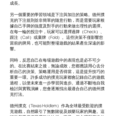
成長。
另一個重要的學習領域是下注與加注的策略。德州撲
克的下注規則並非簡單的隨意行動，而是需要玩家根
據自己手牌的強度及對手的行動來做出理性的選擇。
在每一輪的投注中，玩家可以選擇過牌（Check）、
跟注（Call）或棄牌（Fold）。這些決策不僅影響您
當前的牌局，也可能對整場遊戲的結果產生深遠的影
響。
同時，反思自己在每場遊戲中的表現也是必不可少
的。在比賽結束之後，無論成敗，您都應該用心去分
析自己的決策、策略運用是否得當，這是提升技巧的
重要一環。許多成功的撲克玩家都會記錄自己的遊戲
過程，以便未來進一步學習與進步。通過不斷地自我
檢討與實戰演練，您會逐漸找出最適合自己的德州撲
克打法。
德州撲克（Texas Hold’em）作為全球最受歡迎的撲
克遊戲，自然吸引了無數賭徒及娛樂玩家的興趣。這