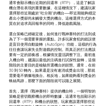
通常會顯示機台近期的回還率（RTP），這是了解該
機台潛在表現的重要數據。在這種情況下，建議玩家
選擇那些近期處於“吐分期”的機台──即近期能夠穩定
產出小獎卻尚未觸發大獎的機台。這種選擇方式的本
質在於追求高回報率的同時，降低遊戲風險。
選台策略已經確定後，如何進行戰神賽特的打法則成
為了下一個需要掌握的重點。許多玩家會犯的錯誤便
是盲目使用自動旋轉（Auto Spin）功能，這樣的行為
往往會讓玩家失去對遊戲的控制。而真正的打法應該
要有一定的節奏感，根據情況靈活調整下注。最初進
入機台時，建議以最低的注碼進行試探性旋轉，這個
階段的主要目的是檢驗所選機台的狀態。通常，在前
30 到 50 轉內，如果還是沒有連消或獎金出現，那就
需要毫不猶豫地換台。相反地，如果能夠看到獎金的
蛛絲馬跡，那麼下面的階段就可以隨之展開。
首先，選擇《戰神賽特》提供的機台時，一個明智的
策略是密切觀察機台的即時數據，這通常包括顯示的
回還率（RTP）和機台的狀態。玩家應該選擇那些近