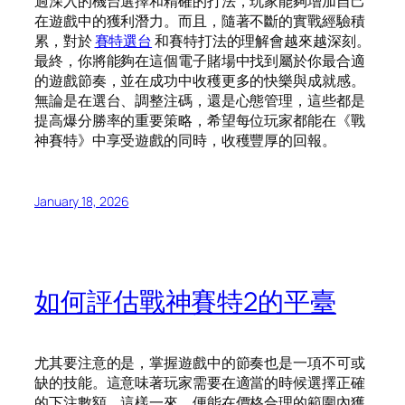
過深入的機台選擇和精確的打法，玩家能夠增加自己
在遊戲中的獲利潛力。而且，隨著不斷的實戰經驗積
累，對於
賽特選台
和賽特打法的理解會越來越深刻。
最終，你將能夠在這個電子賭場中找到屬於你最合適
的遊戲節奏，並在成功中收穫更多的快樂與成就感。
無論是在選台、調整注碼，還是心態管理，這些都是
提高爆分勝率的重要策略，希望每位玩家都能在《戰
神賽特》中享受遊戲的同時，收穫豐厚的回報。
January 18, 2026
如何評估戰神賽特2的平臺
尤其要注意的是，掌握遊戲中的節奏也是一項不可或
缺的技能。這意味著玩家需要在適當的時候選擇正確
的下注數額，這樣一來，便能在價格合理的範圍內獲