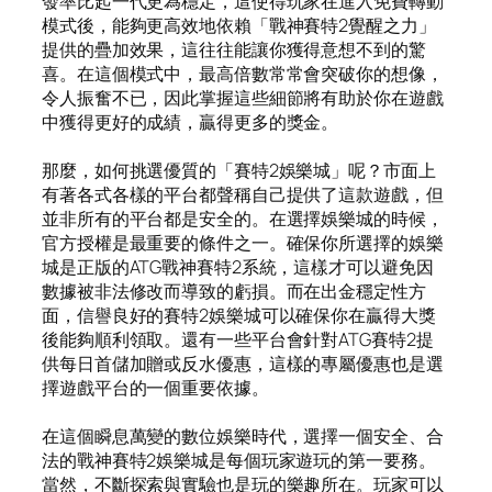
發率比起一代更為穩定，這使得玩家在進入免費轉動
模式後，能夠更高效地依賴「戰神賽特2覺醒之力」
提供的疊加效果，這往往能讓你獲得意想不到的驚
喜。在這個模式中，最高倍數常常會突破你的想像，
令人振奮不已，因此掌握這些細節將有助於你在遊戲
中獲得更好的成績，贏得更多的獎金。
那麼，如何挑選優質的「賽特2娛樂城」呢？市面上
有著各式各樣的平台都聲稱自己提供了這款遊戲，但
並非所有的平台都是安全的。在選擇娛樂城的時候，
官方授權是最重要的條件之一。確保你所選擇的娛樂
城是正版的ATG戰神賽特2系統，這樣才可以避免因
數據被非法修改而導致的虧損。而在出金穩定性方
面，信譽良好的賽特2娛樂城可以確保你在贏得大獎
後能夠順利領取。還有一些平台會針對ATG賽特2提
供每日首儲加贈或反水優惠，這樣的專屬優惠也是選
擇遊戲平台的一個重要依據。
在這個瞬息萬變的數位娛樂時代，選擇一個安全、合
法的戰神賽特2娛樂城是每個玩家遊玩的第一要務。
當然，不斷探索與實驗也是玩的樂趣所在。玩家可以