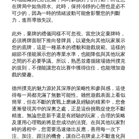
在牌局中如魚得水。此時，保持冷靜的心態也是必不
可少的，因為一時的情緒波動可能會影響您的判斷
力，進而導致失誤。
此外，棄牌的禮儀同樣不可忽視。當您決定棄牌時，
必須將牌面朝下推向發牌員，以避免向其他玩家展示
您的底牌，這是一種基本的禮貌和遊戲規範。這樣的
細節不僅能展示您的專業水準，也能降低與其他玩家
之間的不必要爭議。所以，熟悉並遵循賭場德州撲克
的規則，不僅能讓您在比賽中獲得信任，也能增加遊
戲的樂趣。
德州撲克的魅力源於其深厚的策略性和參與感，這使
得每一局都充滿了無數可能性。雖然遊戲表面上看似
簡單，但在不斷的實戰上磨練及經驗的積累中，您會
逐漸發現其中的深奧之處，正是這份挑戰促使您不斷
精進。無論您是新手還是有經驗的玩家，合理的策略
及運用心理戰術將是您成功的法寶。在與其他玩家對
峙的過程中，您需要迅速做出反應，善用每一次下
注、加注、跟注的機會，讓自己在牌桌上不斷進化與