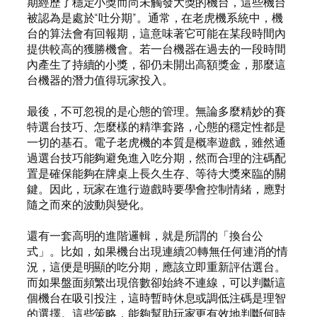
期經歷了穩定小獎而尚未觸發大獎的機台，這些機台
被認為是處於“吐分期”。通常，在老虎機系統中，機
台的算法會有回報期，這意味著它可能在某段時間內
提供較高的獲勝機會。若一台機器在過去的一段時間
內產生了持續的小獎，卻仍未開出高額獎金，那麼這
台機器的潛力值得玩家投入。
最後，不可忽視的是心態的管理。無論多麼精妙的賽
特選台技巧、怎麼樣的精準套路，心態的穩定性都是
一切的基石。電子老虎機的本質是概率遊戲，雖然通
過選台技巧能夠避免進入吃分期，然而合理的注碼配
置是確保能夠在牌桌上長久生存、等待大獎來臨的關
鍵。因此，玩家在進行遊戲時要學會控制情緒，應對
隨之而來的波動與變化。
還有一套高明的進階邏輯，就是所謂的「換台公
式」。比如，如果機台出現連續20轉無任何連消的情
況，這便是明顯的吃分期，應該立即重新評估選台。
而如果盤面頻繁出現倍數卻始終不連線，可以判斷這
個機台在吸引投注，這時暫時休息或調低注碼是理智
的選擇。這些策略，能夠幫助玩家更有效地判斷何時