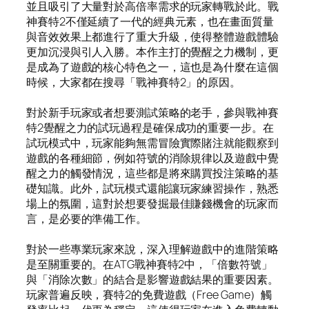
並且吸引了大量對於高倍率需求的玩家轉戰於此。戰
神賽特2不僅延續了一代的經典元素，也在畫面質量
與音效效果上都進行了重大升級，使得整體遊戲體驗
更加沉浸與引人入勝。本作主打的覺醒之力機制，更
是成為了遊戲的核心特色之一，這也是為什麼在這個
時候，大家都在搜尋「戰神賽特2」的原因。
對於新手玩家或者想要測試策略的老手，參與戰神賽
特2覺醒之力的試玩過程是確保成功的重要一步。在
試玩模式中，玩家能夠無需冒險實際賭注就能觀察到
遊戲的各種細節，例如符號的消除規律以及遊戲中覺
醒之力的觸發情況，這些都是將來購買投注策略的基
礎知識。此外，試玩模式還能讓玩家練習操作，熟悉
場上的氛圍，這對於想要發掘最佳賺錢機會的玩家而
言，是必要的準備工作。
對於一些專業玩家來說，深入理解遊戲中的進階策略
是至關重要的。在ATG戰神賽特2中，「倍數符號」
與「消除次數」的結合是影響遊戲結果的重要因素。
玩家普遍反映，賽特2的免費遊戲（Free Game）觸