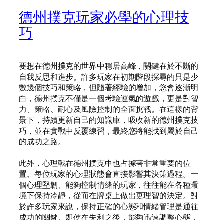
德州撲克玩家必學的心理技
巧
要想在德州撲克的世界中穩居高峰，關鍵在於不斷的
自我反思和進步。許多玩家在初期階段探尋的只是少
數幾個技巧和策略，但隨著經驗的增加，您會逐漸明
白，德州撲克不僅是一個考驗運氣的遊戲，更是對智
力、策略、耐心及風險控制的全面挑戰。在這樣的背
景下，持續更新自己的知識庫，吸收新的德州撲克技
巧，並在實戰中反覆練習，最終您將能找到屬於自己
的成功之路。
此外，心理戰在德州撲克中也占據著非常重要的位
置。每位玩家的心理狀態會直接影響其決策過程。一
個心理堅韌、能夠控制情緒的玩家，往往能在各種環
境下保持冷靜，從而在牌桌上做出更理智的決定。對
於許多玩家來說，保持正確的心態和情緒管理是通往
成功的關鍵。即使在失利之後，能夠迅速調整心態，