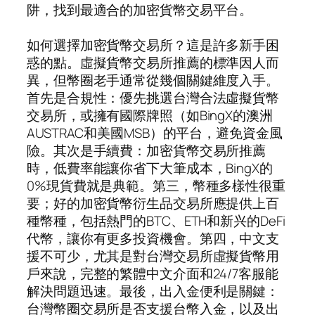
阱，找到最適合的加密貨幣交易平台。
如何選擇加密貨幣交易所？這是許多新手困
惑的點。虛擬貨幣交易所推薦的標準因人而
異，但幣圈老手通常從幾個關鍵維度入手。
首先是合規性：優先挑選台灣合法虛擬貨幣
交易所，或擁有國際牌照（如BingX的澳洲
AUSTRAC和美國MSB）的平台，避免資金風
險。其次是手續費：加密貨幣交易所推薦
時，低費率能讓你省下大筆成本，BingX的
0%現貨費就是典範。第三，幣種多樣性很重
要；好的加密貨幣衍生品交易所應提供上百
種幣種，包括熱門的BTC、ETH和新兴的DeFi
代幣，讓你有更多投資機會。第四，中文支
援不可少，尤其是對台灣交易所虛擬貨幣用
戶來說，完整的繁體中文介面和24/7客服能
解決問題迅速。最後，出入金便利是關鍵：
台灣幣圈交易所是否支援台幣入金，以及出