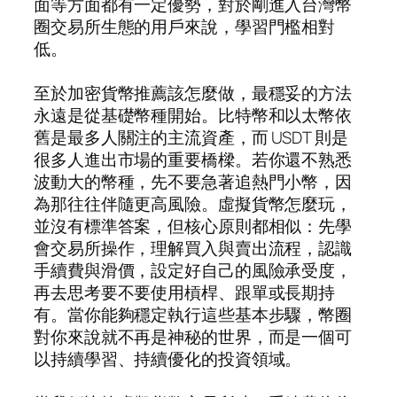
面等方面都有一定優勢，對於剛進入台灣幣
圈交易所生態的用戶來說，學習門檻相對
低。
至於加密貨幣推薦該怎麼做，最穩妥的方法
永遠是從基礎幣種開始。比特幣和以太幣依
舊是最多人關注的主流資產，而 USDT 則是
很多人進出市場的重要橋樑。若你還不熟悉
波動大的幣種，先不要急著追熱門小幣，因
為那往往伴隨更高風險。虛擬貨幣怎麼玩，
並沒有標準答案，但核心原則都相似：先學
會交易所操作，理解買入與賣出流程，認識
手續費與滑價，設定好自己的風險承受度，
再去思考要不要使用槓桿、跟單或長期持
有。當你能夠穩定執行這些基本步驟，幣圈
對你來說就不再是神秘的世界，而是一個可
以持續學習、持續優化的投資領域。