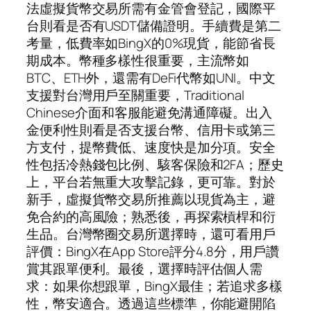
法虛擬貨幣交易所需有金管會登記，國際平
台則看是否有USDT儲備證明。手續費是第二
考量，低費率如BingX的0%現貨，能節省長
期成本。幣種多樣性很重要，主流幣如
BTC、ETH外，還需有DeFi代幣如UNI。中文
支援對台灣用戶至關重要，Traditional
Chinese介面和客服能避免溝通障礙。出入
金便利性則看是否支援台幣、信用卡或第三
方支付，提幣費低、速度快是加分項。安全
性包括冷熱錢包比例、駭客保險和2FA；歷史
上，平台若無重大攻擊記錄，更可靠。對於
新手，虛擬貨幣交易所推薦以現貨為主，避
免合約的高風險；熟悉後，再探索槓桿和衍
生品。台灣幣圈交易所選擇時，還可看用戶
評價：BingX在App Store評分4.8分，用戶讚
賞其跟單便利。最後，選擇時評估個人需
求：如果你想跟單，BingX最佳；若追求多樣
性，幣安適合。透過這些標準，你能避開陷