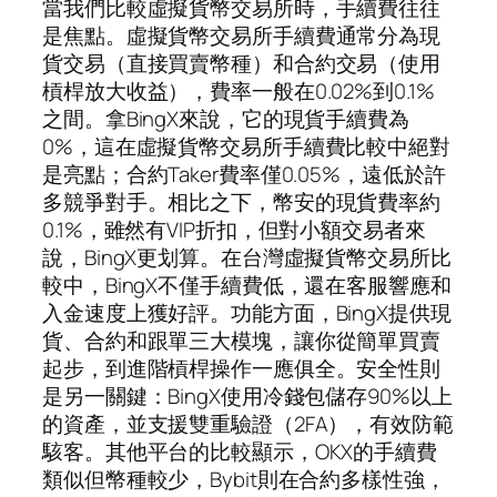
當我們比較虛擬貨幣交易所時，手續費往往
是焦點。虛擬貨幣交易所手續費通常分為現
貨交易（直接買賣幣種）和合約交易（使用
槓桿放大收益），費率一般在0.02%到0.1%
之間。拿BingX來說，它的現貨手續費為
0%，這在虛擬貨幣交易所手續費比較中絕對
是亮點；合約Taker費率僅0.05%，遠低於許
多競爭對手。相比之下，幣安的現貨費率約
0.1%，雖然有VIP折扣，但對小額交易者來
說，BingX更划算。在台灣虛擬貨幣交易所比
較中，BingX不僅手續費低，還在客服響應和
入金速度上獲好評。功能方面，BingX提供現
貨、合約和跟單三大模塊，讓你從簡單買賣
起步，到進階槓桿操作一應俱全。安全性則
是另一關鍵：BingX使用冷錢包儲存90%以上
的資產，並支援雙重驗證（2FA），有效防範
駭客。其他平台的比較顯示，OKX的手續費
類似但幣種較少，Bybit則在合約多樣性強，