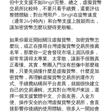
但中文支援不如BingX完整。總之，虛擬貨幣
交易所比較時，不要只看手續費，還要評估
整體體驗；對台灣用戶，BingX在提幣速度
（通常24小時內）和台幣支援上脫穎而出，
讓加密貨幣怎麼玩變得更順暢。
如果你最近開始關注虛擬貨幣、加密貨幣怎
麼玩，或正在搜尋台灣虛擬貨幣交易所推薦
名單，那麼你一定會發現市場上資訊很多，
卻常常講得太專業、太零散，讓新手很難真
正看懂。其實，幣圈入門沒有想像中那麼複
雜，只要先搞懂什麼是虛擬貨幣、什麼是加
密貨幣，再理解虛擬貨幣交易所的運作方
式、手續費結構與平台差異，就能很快建立
自己的交易邏輯。尤其對台灣用戶來說，選
擇一個支援繁體中文、介面友善、入金方
便、操作安全的台灣虛擬貨幣交易所，會直
接影響你後續的使用體驗。很多人一開始會