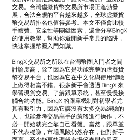
交易。台灣虛擬貨幣交易所市場正蓬勃發
展，合法合規的平台越來越多，全球虛擬貨
幣交易所排名也值得參考。本文不僅會比較
手續費、安全性等關鍵因素，還會分享BingX
的使用教學，幫助你避開新手常見的陷阱，
快速掌握幣圈入門知識。
BingX 交易所之所以在台灣幣圈入門者之間
討論度高，除了因為它是功能完整的虛擬貨
幣交易平台，也因為它在中文化與使用體驗
上做得相當不錯。很多新手會透過 BingX 來
學習現貨交易、了解跟單系統，甚至慢慢接
觸合約功能。BingX 的跟單機制對初學者尤
其有吸引力，因為它讓沒有太多交易經驗的
人，也能參考交易高手的策略進行操作，不
必一開始就完全靠自己看盤。當然，跟單並
不代表穩賺，市場風險仍然存在，但對新手
而言，至少能更快理解市場節奏與交易邏