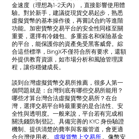
金速度（理想為1-2天內），直接影響使用體
驗。對於新手，建議從現貨交易起步，熟悉
虛擬貨幣的基本操作後，再嘗試合約等進階
功能。加密貨幣交易平台的安全性同樣至關
重要，選擇有冷錢包、多重簽名和保險基金
的平台，能保護你的資產免受黑客威脅。綜
合這些標準，BingX不僅符合所有要求，還額
外提供教育資源，如市場分析和風險管理課
程，讓你穩健成長。
談到台灣虛擬貨幣交易所推薦，很多人第一
個問題就是：台灣到底有哪些交易所能用？
哪些才算台灣合法虛擬貨幣交易所？在台
灣，選擇交易平台時最重要的是合法性、安
全性與透明度。一般來說，平台若有完成相
關洗錢防制登記、具備完善的 KYC 身份驗證
機制、提供清楚的費率與客服管道，會更適
合台灣使用者。
虛擬貨幣上交易所
。像幣安