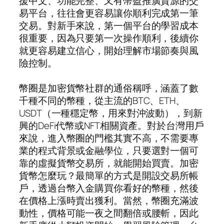
援中文、功能完整、又有幣盈推廣資源的交
易平台，往往會更容易讓你順利完成第一筆
交易。對新手來說，第一個平台的學習成本
很重要，因為只要第一次操作順利，後續你
就更容易建立信心，開始理解市場節奏與風
險控制。
幣圈是加密貨幣社群的通俗稱呼，涵蓋了數
千種不同的幣種，從主流的BTC、ETH、
USDT（一種穩定幣，用來對沖波動），到新
興的DeFi代幣或NFT相關資產。對於台灣用戶
來說，進入幣圈的門檻其實不高，不需要專
業的程式背景或金融學位，只要選對一個可
靠的虛擬貨幣交易所，就能開始買賣。加密
貨幣怎麼玩？最簡單的方式是開設交易所帳
戶，透過台幣入金購買你看好的幣種，然後
在價格上漲時賣出獲利。當然，幣圈充滿波
動性，價格可能一夜之間翻倍或腰斬，因此