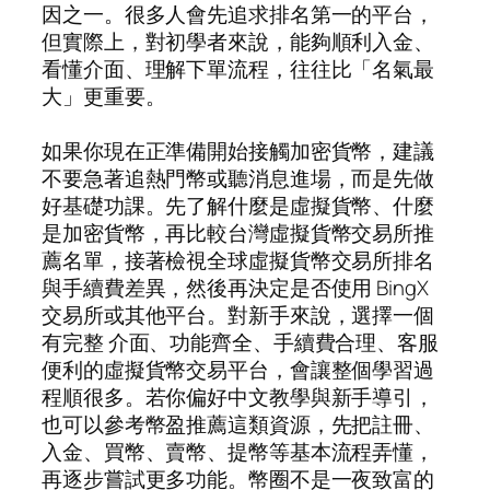
因之一。很多人會先追求排名第一的平台，
但實際上，對初學者來說，能夠順利入金、
看懂介面、理解下單流程，往往比「名氣最
大」更重要。
如果你現在正準備開始接觸加密貨幣，建議
不要急著追熱門幣或聽消息進場，而是先做
好基礎功課。先了解什麼是虛擬貨幣、什麼
是加密貨幣，再比較台灣虛擬貨幣交易所推
薦名單，接著檢視全球虛擬貨幣交易所排名
與手續費差異，然後再決定是否使用 BingX
交易所或其他平台。對新手來說，選擇一個
有完整 介面、功能齊全、手續費合理、客服
便利的虛擬貨幣交易平台，會讓整個學習過
程順很多。若你偏好中文教學與新手導引，
也可以參考幣盈推薦這類資源，先把註冊、
入金、買幣、賣幣、提幣等基本流程弄懂，
再逐步嘗試更多功能。幣圈不是一夜致富的