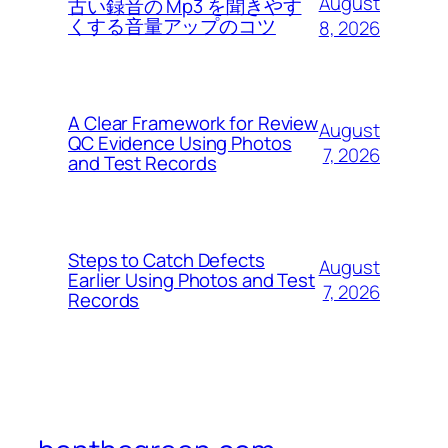
August
古い録音の Mp3 を聞きやす
くする音量アップのコツ
8, 2026
A Clear Framework for Review
August
QC Evidence Using Photos
7, 2026
and Test Records
Steps to Catch Defects
August
Earlier Using Photos and Test
7, 2026
Records