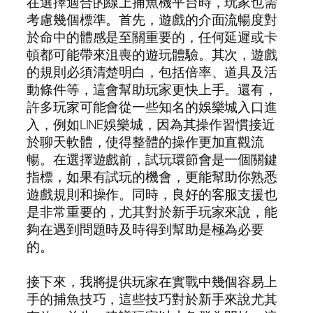
在選擇適合的線上捕魚機平台時，玩家也需
考慮幾個標準。首先，遊戲的介面流暢度對
於命中的體感是至關重要的，任何延遲或卡
頓都可能帶來沮喪的遊玩體驗。其次，遊戲
的規則必須清楚明白，包括倍率、道具及活
動條件等，這會幫助玩家更快上手。還有，
許多玩家可能會從一些知名的娛樂城入口進
入，例如LINE娛樂城，因為其操作習慣接近
於聊天軟體，使得整體的操作更加直觀流
暢。在選擇遊戲前，試玩環節會是一個關鍵
指標，如果有試玩的機會，更能幫助你熟悉
遊戲規則和操作。同時，良好的客服支援也
是非常重要的，尤其對於新手玩家來說，能
夠在遇到問題時及時得到幫助是極為必要
的。
接下來，我將提供玩家在實戰中幾個容易上
手的捕魚技巧，這些技巧對於新手來說尤其