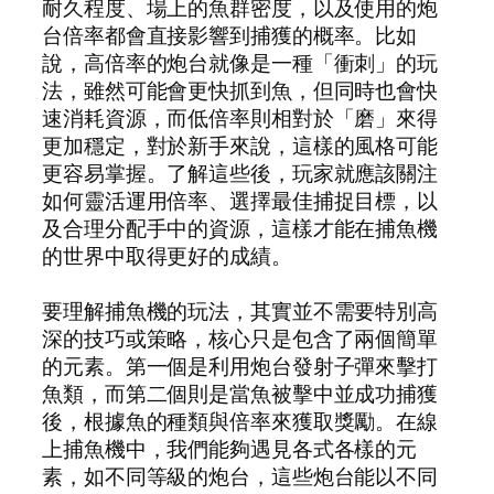
耐久程度、場上的魚群密度，以及使用的炮
台倍率都會直接影響到捕獲的概率。比如
說，高倍率的炮台就像是一種「衝刺」的玩
法，雖然可能會更快抓到魚，但同時也會快
速消耗資源，而低倍率則相對於「磨」來得
更加穩定，對於新手來說，這樣的風格可能
更容易掌握。了解這些後，玩家就應該關注
如何靈活運用倍率、選擇最佳捕捉目標，以
及合理分配手中的資源，這樣才能在捕魚機
的世界中取得更好的成績。
要理解捕魚機的玩法，其實並不需要特別高
深的技巧或策略，核心只是包含了兩個簡單
的元素。第一個是利用炮台發射子彈來擊打
魚類，而第二個則是當魚被擊中並成功捕獲
後，根據魚的種類與倍率來獲取獎勵。在線
上捕魚機中，我們能夠遇見各式各樣的元
素，如不同等級的炮台，這些炮台能以不同