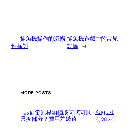
←
捕魚機操作的流暢
捕魚機遊戲中的常見
性探討
誤區
→
MORE POSTS
August
Tesla 電池模組損壞可唔可以
只換部分？費用差幾遠
6, 2026