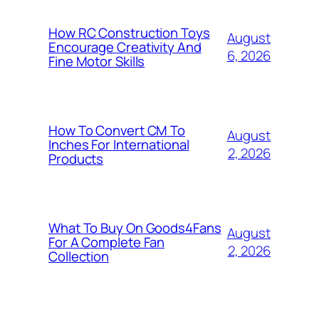
How RC Construction Toys
August
Encourage Creativity And
6, 2026
Fine Motor Skills
How To Convert CM To
August
Inches For International
2, 2026
Products
What To Buy On Goods4Fans
August
For A Complete Fan
2, 2026
Collection