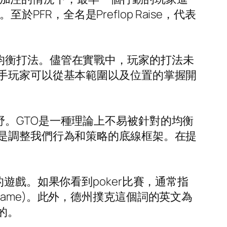
PFR，全名是Preflop Raise，代表
針對的均衡打法。儘管在實戰中，玩家的打法未
新手玩家可以從基本範圍以及位置的掌握開
的視野。GTO是一種理論上不易被針對的均衡
作是調整我們行為和策略的底線框架。在提
遊戲。如果你看到poker比賽，通常指
h game)。此外，德州撲克這個詞的英文為
樣的。