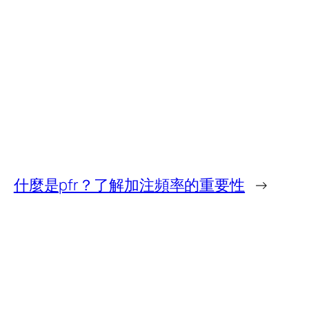
什麼是pfr？了解加注頻率的重要性
→