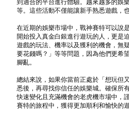
到適合的平台進行體驗。越來越多的娛
等。這些活動不僅能讓新手熟悉遊戲，
在近期的娛樂市場中，戰神賽特可以說
開始投入真金白銀進行遊玩的人，更是
遊戲的玩法、機率以及獲利的機會，無
要花錢嗎？」等等問題，因為他們更希
腳亂。
總結來說，如果你當前正處於「想玩但
悉後，再尋找你信任的娛樂城。確保所
快速變化且充滿機會的老虎機市場中，
賽特的旅程中，獲得更加順利和愉快的