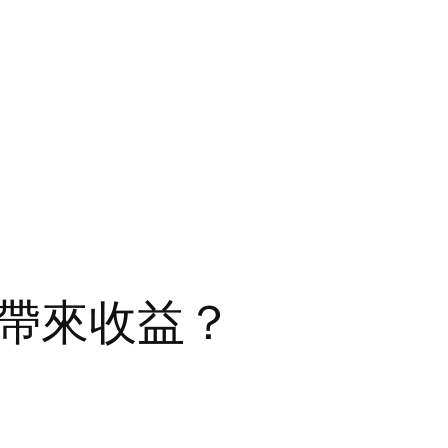
帶來收益？