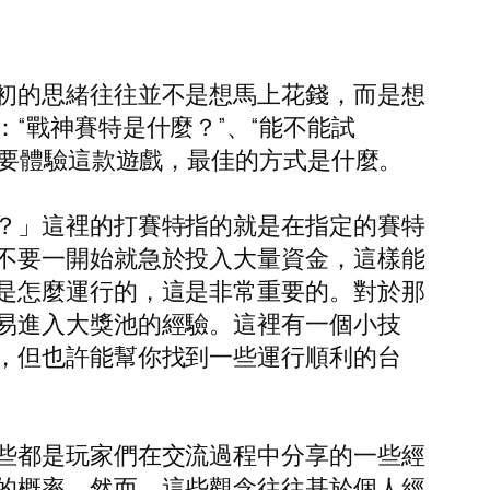
初的思緒往往並不是想馬上花錢，而是想
“戰神賽特是什麼？”、“能不能試
想要體驗這款遊戲，最佳的方式是什麼。
？」這裡的打賽特指的就是在指定的賽特
不要一開始就急於投入大量資金，這樣能
是怎麼運行的，這是非常重要的。對於那
易進入大獎池的經驗。這裡有一個小技
，但也許能幫你找到一些運行順利的台
些都是玩家們在交流過程中分享的一些經
的概率。然而，這些觀念往往基於個人經