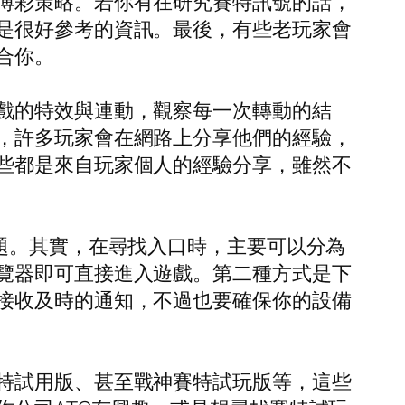
博彩策略。若你有在研究賽特訊號的話，
是很好參考的資訊。最後，有些老玩家會
合你。
戲的特效與連動，觀察每一次轉動的結
，許多玩家會在網路上分享他們的經驗，
些都是來自玩家個人的經驗分享，雖然不
題。其實，在尋找入口時，主要可以分為
覽器即可直接進入遊戲。第二種方式是下
接收及時的通知，不過也要確保你的設備
特試用版、甚至戰神賽特試玩版等，這些