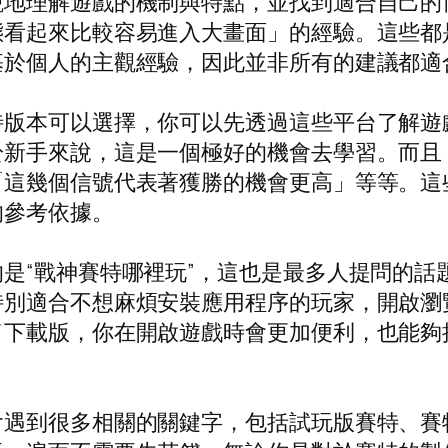
觀地理解遊戲的機制與特點，並找到適合自己的
態看起來比較容易進入大畫面」的經驗。這些都
基於個人的主觀經驗，因此並非所有的建議都適
特版本可以選擇，你可以先透過這些平台了解遊
於新手來說，這是一個極好的機會去學習。而且
「這幾個信號代表著獲勝的機會更高」等等。這
的參考依據。
是“戰神賽特哪裡玩”，這也是最多人提問的話
特別適合不想麻煩安裝應用程序的玩家，開啟瀏
了下載版，你在開啟遊戲時會更加便利，也能夠
會遇到很多相關的關鍵字，包括試玩版賽特、賽