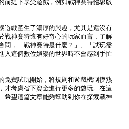
的前提下享受遊戲，例如戰神賽特體驗版
機遊戲產生了濃厚的興趣，尤其是還沒有
於戰神賽特懷有好奇心的玩家而言，了解
會問，「戰神賽特是什麼？」、「試玩需
進入這個數位娛樂的世界時不會感到手忙
的免費試玩開始，將規則和遊戲機制摸熟
，才考慮省下資金進行更多的遊玩。在這
。希望這篇文章能夠幫助到你在探索戰神