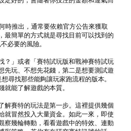
設定好的，會隨著你投注的金額和運氣而
本何時推出，通常要依賴官方公告來獲取
，最簡單的方式就是尋找目前可以找到的
免不必要的風險。
找？」或者「賽特試玩版和戰神賽特試玩
想先玩、不想先花錢，第二是想要測試遊
是想尋找那些能夠讓玩家跑流程的版本。
錢就能了解遊戲的本質。
了解賽特的玩法是第一步。這裡提供幾個
始就冒然投入大量資金。如此一來，即使
觀察幾輪轉動，看看遊戲中的特效、連動