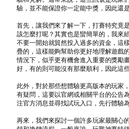
驗，並不能保證你一定能中獎，因此還
首先，讓我們來了解一下，打賽特究竟
該怎麼打呢？其實也是蠻簡單的，我來
不要一開始就貿然投入過多的資金，這
疊的，這樣能夠幫助你更好地理解遊戲
情況下，似乎更有機會進入重要的獎勵
好，有的則可能沒有那麼順利，因此這
此外，對於那些想體驗更高版本的玩家，
有疑問，這要以官網或相關平台的公告
注官方消息並尋找試玩入口，先行體驗
再來，我們來探討一個許多玩家最關心