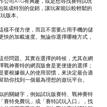
公司ATG有興趣，或是想尋找賽特試玩
包裝成特別的促銷，讓玩家能以較輕鬆的
試玩版本。
這樣不僅方便，而且不需要占用手機的儲
更快的加載速度。無論你選擇哪種方式，
這些問題。其實在選擇的時候，尤其在網
擇戰神賽特的網頁版會是更便捷的選擇；
是要根據個人的使用習慣，來決定最合適
幫助你找到一個最為理想的遊玩平台。
似的關鍵字，例如試玩版賽特、戰神賽特
「賽特免費玩」或「賽特試玩入口」，找