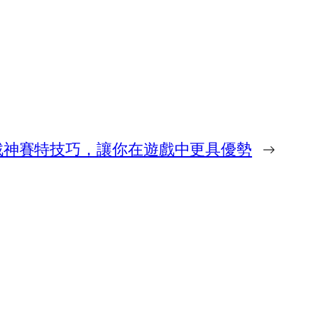
戰神賽特技巧，讓你在遊戲中更具優勢
→