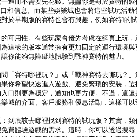
一遍而不需要先花錢。無論你是對於賽特的製作
入口和信息。而某些娛樂城也會將這些試玩活動
對於早期版的賽特也會有興趣，例如賽特1的
台的可用性。有些玩家會優先考慮在網頁上玩，
因為這樣的版本通常擁有更加固定的運行環境與
，讓你能夠無障礙地體驗到戰神賽特的魅力。
詢問「賽特哪裡玩？」或「戰神賽特去哪玩？」
如果你希望快速進入遊戲、避免繁瑣的安裝，選
的入口則更為穩定，通知也更方便。不過，這還
娛樂城的介面、客戶服務和優惠活動，這樣可以
題：到底該去哪裡找到賽特的試玩版？其實，類
望免費體驗遊戲的需求。這時，你可以透過搜尋