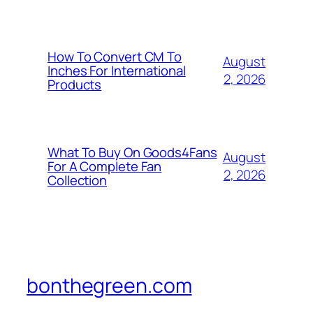
How To Convert CM To
August
Inches For International
2, 2026
Products
What To Buy On Goods4Fans
August
For A Complete Fan
2, 2026
Collection
bonthegreen.com