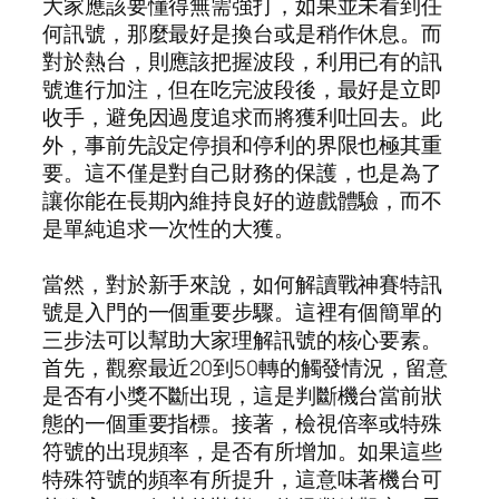
大家應該要懂得無需強打，如果並未看到任
何訊號，那麼最好是換台或是稍作休息。而
對於熱台，則應該把握波段，利用已有的訊
號進行加注，但在吃完波段後，最好是立即
收手，避免因過度追求而將獲利吐回去。此
外，事前先設定停損和停利的界限也極其重
要。這不僅是對自己財務的保護，也是為了
讓你能在長期內維持良好的遊戲體驗，而不
是單純追求一次性的大獲。
當然，對於新手來說，如何解讀戰神賽特訊
號是入門的一個重要步驟。這裡有個簡單的
三步法可以幫助大家理解訊號的核心要素。
首先，觀察最近20到50轉的觸發情況，留意
是否有小獎不斷出現，這是判斷機台當前狀
態的一個重要指標。接著，檢視倍率或特殊
符號的出現頻率，是否有所增加。如果這些
特殊符號的頻率有所提升，這意味著機台可