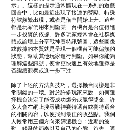
示」。這樣的提示通常體現在一系列的遊戲
回合中，比如最近出現了接連的獎勵、特殊
符號頻繁出現，或者是倍率開始上升。這些
都是玩家們用來判斷某一台機台是否值得進
一步投資的依據。許多玩家經常會在社群媒
體或論壇上分享戰神賽特訊號圖，這些圖像
或數據的本質就是呈現一個機台可能偏熱的
狀態，幫助其他玩家進行判斷。如果你能夠
理解這些訊號，便會更快速且有效地選擇是
否繼續觀察或進一步下注。
除了上述的方法與技巧，選擇機台同樣是非
常關鍵的一環。對於許多玩家來說，如何選
擇機台決定了能否成功爆分或贏得獎金。許
多人會在網上搜尋戰神賽特選台或賽特選台
的相關內容，以便找到最佳的收益點。我個
人較常用三個方向來篩選機台：近期的波
動、觸發的節奏以及自己的心態。首先，避