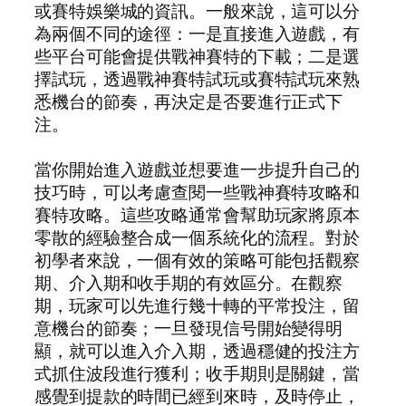
或賽特娛樂城的資訊。一般來說，這可以分
為兩個不同的途徑：一是直接進入遊戲，有
些平台可能會提供戰神賽特的下載；二是選
擇試玩，透過戰神賽特試玩或賽特試玩來熟
悉機台的節奏，再決定是否要進行正式下
注。
當你開始進入遊戲並想要進一步提升自己的
技巧時，可以考慮查閱一些戰神賽特攻略和
賽特攻略。這些攻略通常會幫助玩家將原本
零散的經驗整合成一個系統化的流程。對於
初學者來說，一個有效的策略可能包括觀察
期、介入期和收手期的有效區分。在觀察
期，玩家可以先進行幾十轉的平常投注，留
意機台的節奏；一旦發現信号開始變得明
顯，就可以進入介入期，透過穩健的投注方
式抓住波段進行獲利；收手期則是關鍵，當
感覺到提款的時間已經到來時，及時停止，