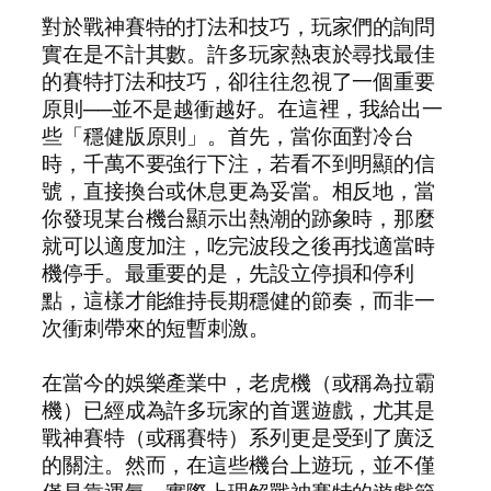
對於戰神賽特的打法和技巧，玩家們的詢問
實在是不計其數。許多玩家熱衷於尋找最佳
的賽特打法和技巧，卻往往忽視了一個重要
原則──並不是越衝越好。在這裡，我給出一
些「穩健版原則」。首先，當你面對冷台
時，千萬不要強行下注，若看不到明顯的信
號，直接換台或休息更為妥當。相反地，當
你發現某台機台顯示出熱潮的跡象時，那麼
就可以適度加注，吃完波段之後再找適當時
機停手。最重要的是，先設立停損和停利
點，這樣才能維持長期穩健的節奏，而非一
次衝刺帶來的短暫刺激。
在當今的娛樂產業中，老虎機（或稱為拉霸
機）已經成為許多玩家的首選遊戲，尤其是
戰神賽特（或稱賽特）系列更是受到了廣泛
的關注。然而，在這些機台上遊玩，並不僅