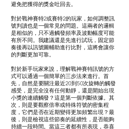
避免把獲得的獎金吐回去。
對於戰神賽特2或賽特2的玩家，如何調整訊
號判讀也是一個常見的問題。這兩者的邏輯
是相似的，只不過觸發頻率及波動幅度可能
有所不同。我建議還是先進行試玩，固定節
奏後再以訊號圖輔助進行比對，這將會讓你
的判斷更加可靠。
對於新手玩家來說，理解戰神賽特訊號的方
式可以通過一個簡單的三步法來進行。首
先，自然是要關注最近20到50次旋轉的觸發
感受，是完全沒有任何動靜，還是開始出現
小獎的連續觸發？這是第一個判斷依據。其
次，則是要觀察倍率或特殊符號的密集程
度，它們是否在近期變得更加頻繁出現？最
後，則是檢視這些節奏的延續性，是否能夠
持續一段時間。當這三者都有所表現，恭喜