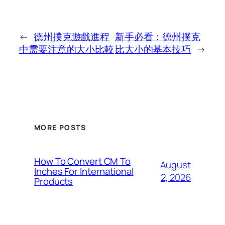
←
德州撲克遊戲進程
新手必看：德州撲克
中需要注意的大小比較
比大小的基本技巧
→
MORE POSTS
How To Convert CM To
August
Inches For International
2, 2026
Products