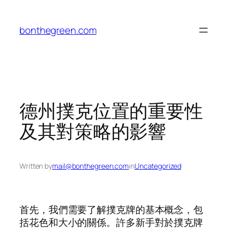
Skip
to
bonthegreen.com
content
德州撲克位置的重要性
及其對策略的影響
Written by
mail@bonthegreen.com
in
Uncategorized
首先，我們需要了解撲克牌的基本概念，包
括花色和大小的關係。許多新手對於撲克牌