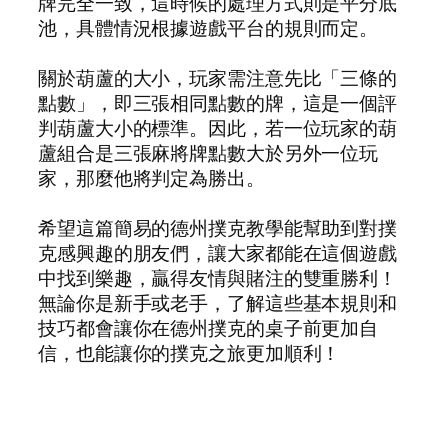
牌完全一致，這時候的處理方式則是平分底
池，具體情況根據遊戲平台的規則而定。
關於葫蘆的大小，玩家需注意先比「三條的
點數」，即三張相同點數的牌，這是一個評
判葫蘆大小的標準。因此，若一位玩家的葫
蘆組合是三張麻將牌點數大於另外一位玩
家，那麼他將判定為勝出。
希望這篇簡易的德州撲克教學能幫助到對撲
克感興趣的朋友們，讓大家都能在這個遊戲
中找到樂趣，贏得友情與賭注的雙重勝利！
無論你是新手或老手，了解這些基本規則和
技巧都會讓你在德州撲克的桌子前更加自
信，也能讓你的撲克之旅更加順利！