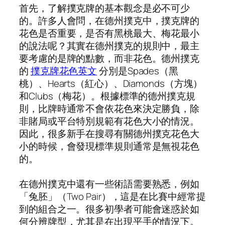
首先，了解撲克牌的基本觀念是必不可少
的。許多人會問，在德州撲克中，撲克牌的
花色是否重要，是否有黑桃最大、梅花最小
的說法呢？其實在德州撲克的規則中，最主
要考慮的是牌的點數，而非花色。德州撲克
的
撲克牌花色英文
分別是Spades（黑
桃）、Hearts（紅心）、Diamonds（方塊）
和Clubs（梅花）。根據標準的德州撲克規
則，比牌時通常不會依花色來決定勝負，除
非賭局或平台特別規範有花色大小的情況。
因此，很多新手在搜尋有關德州撲克花色大
小的時候，會發現標準規則通常是無視花色
的。
在德州撲克中還有一些術語需要熟悉，例如
「兔胚」（Two Pair），這是在比賽中經常提
到的組合之一。很多初學者可能會迷惑於如
何分辨牌型，尤其是在出現平手的情況下。