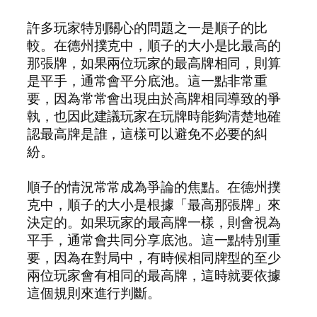
許多玩家特別關心的問題之一是順子的比
較。在德州撲克中，順子的大小是比最高的
那張牌，如果兩位玩家的最高牌相同，則算
是平手，通常會平分底池。這一點非常重
要，因為常常會出現由於高牌相同導致的爭
執，也因此建議玩家在玩牌時能夠清楚地確
認最高牌是誰，這樣可以避免不必要的糾
紛。
順子的情況常常成為爭論的焦點。在德州撲
克中，順子的大小是根據「最高那張牌」來
決定的。如果玩家的最高牌一樣，則會視為
平手，通常會共同分享底池。這一點特別重
要，因為在對局中，有時候相同牌型的至少
兩位玩家會有相同的最高牌，這時就要依據
這個規則來進行判斷。