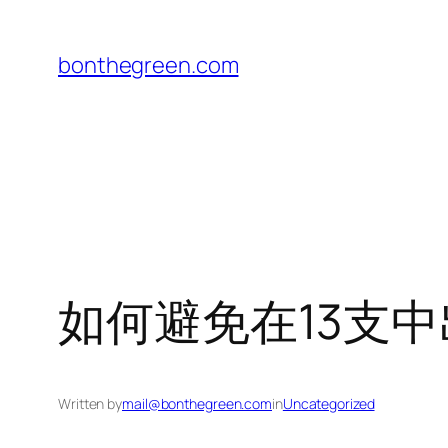
Skip
to
bonthegreen.com
content
如何避免在13支
Written by
mail@bonthegreen.com
in
Uncategorized