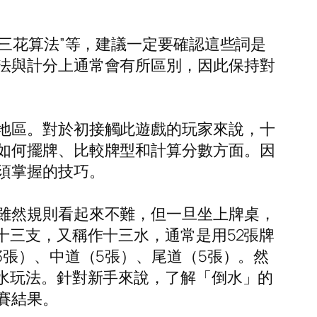
三花算法”等，建議一定要確認這些詞是
法與計分上通常會有所區別，因此保持對
地區。對於初接觸此遊戲的玩家來說，十
如何擺牌、比較牌型和計算分數方面。因
須掌握的技巧。
雖然規則看起來不難，但一旦坐上牌桌，
十三支，又稱作十三水，通常是用52張牌
3張）、中道（5張）、尾道（5張）。然
水玩法。針對新手來說，了解「倒水」的
賽結果。