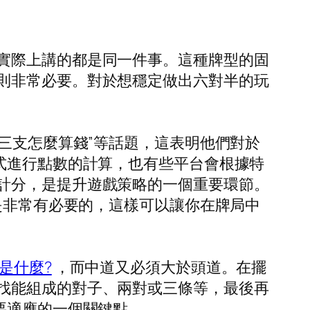
實際上講的都是同一件事。這種牌型的固
則非常必要。對於想穩定做出六對半的玩
三支怎麼算錢”等話題，這表明他們對於
式進行點數的計算，也有些平台會根據特
計分，是提升遊戲策略的一個重要環節。
是非常有必要的，這樣可以讓你在牌局中
是什麼?
，而中道又必須大於頭道。在擺
找能組成的對子、兩對或三條等，最後再
要適應的一個關鍵點。