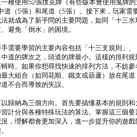
一種使用52張撲克牌（有些版本會使用鬼牌的
、中道（5張）和尾道（5張）。接下來，玩家
法就成為了新手問的主要問題，如同「十三水玩
道、避免「倒水」的困境。
手需要學習的主要內容包括「十三支規則」、「
，中道的牌次之，頭道的牌最小。這樣的排列規
輯時。如果你想尋找快速的排列方法，不妨參考
的最大組合（如同花順、鐵支或葫蘆）放在尾道
牌道不合而導致的失誤。
可以歸納為三個方向。首先要搞懂基本的規則和
學習計分與各種特殊玩法的算法。掌握這三個要
狀況，理解都會更加深入，進一步提升你的遊戲
趣。