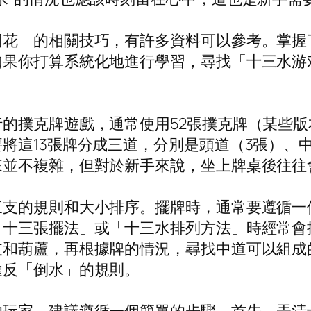
同花」的相關技巧，有許多資料可以參考。掌握
如果你打算系統化地進行學習，尋找「十三水游
的撲克牌遊戲，通常使用52張撲克牌（某些版
將這13張牌分成三道，分別是頭道（3張）、
來並不複雜，但對於新手來說，坐上牌桌後往往
三支的規則和大小排序。擺牌時，通常要遵循一
「十三張擺法」或「十三水排列方法」時經常會
支和葫蘆，再根據牌的情況，尋找中道可以組成
違反「倒水」的規則。