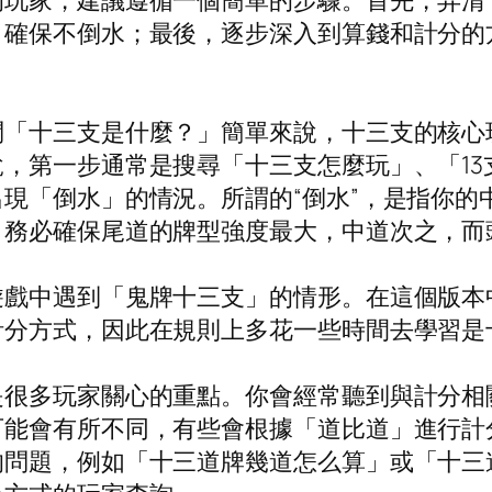
的玩家，建議遵循一個簡單的步驟。首先，弄清
，確保不倒水；最後，逐步深入到算錢和計分的
「十三支是什麼？」簡單來說，十三支的核心玩
，第一步通常是搜尋「十三支怎麼玩」、「13
現「倒水」的情況。所謂的“倒水”，是指你的
，務必確保尾道的牌型強度最大，中道次之，而
遊戲中遇到「鬼牌十三支」的情形。在這個版本
計分方式，因此在規則上多花一些時間去學習是
很多玩家關心的重點。你會經常聽到與計分相關
可能會有所不同，有些會根據「道比道」進行計
的問題，例如「十三道牌幾道怎么算」或「十三