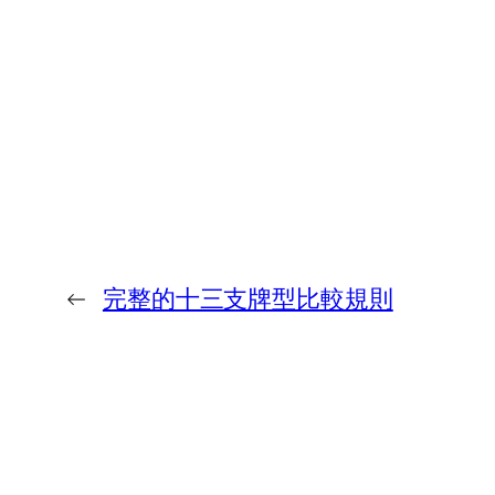
←
完整的十三支牌型比較規則