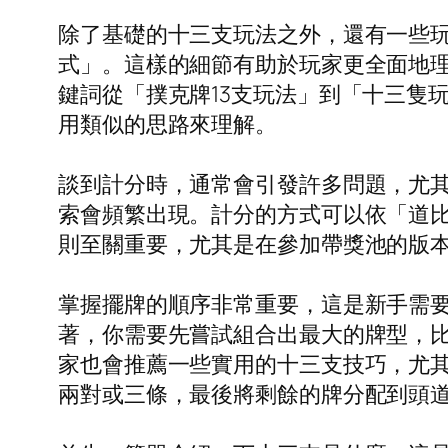
除了基礎的十三支玩法之外，還有一些
式」。這樣的細節有助於玩家更全面地
鍵詞從「撲克牌13支玩法」到「十三隻
用類似的思路來理解。
談到計分時，通常會引發許多問題，尤
索會頻繁出現。計分的方式可以依「道
則至關重要，尤其是在參加帶獎池的版
掌握擺牌的順序非常重要，這是新手需
著，你需要先嘗試組合出最大的牌型，
家也會推薦一些實用的十三支技巧，尤
兩對或三條，最後將剩餘的牌分配到頭