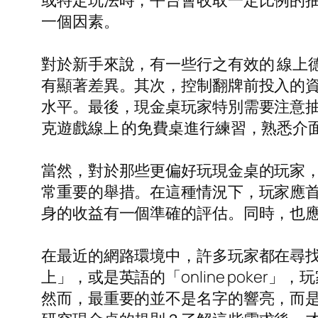
或特定玩法時，平台會收取一定比例的
一個因素。
對於新手來說，有一些行之有效的 線上
有顯著差異。其次，控制翻牌前投入的
水平。最後，現金桌玩家特別需要注意抽
克遊戲線上 的免費桌進行練習，熟悉介面
當然，對於那些更偏好玩現金桌的玩家
常重要的舉措。在這種情況下，玩家應首先了
身的收益有一個準確的評估。同時，也
在最近的網路環境中，許多玩家都在尋
上」，或是英語的「online pok
然而，最重要的並不是名字的響亮，而