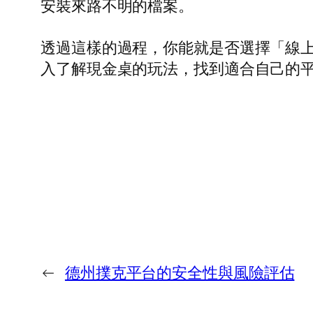
安裝來路不明的檔案。
透過這樣的過程，你能就是否選擇「線
入了解現金桌的玩法，找到適合自己的
←
德州撲克平台的安全性與風險評估