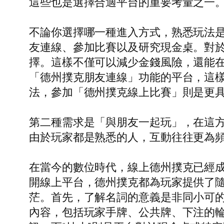
這些也是選擇合適平台的重要考量之一
不論你選擇哪一種進入方式，熟悉玩法
友連線、參加比賽以及研究現金桌。對
擇。這樣不僅可以減少金錢風險，還能
「德州撲克朋友連線」功能的平台，這
法，參加「德州撲克線上比賽」則是更
第二種需求是「與朋友一起玩」，在這
由於玩家都是熟悉的人，互動往往更為
在當今的數位時代，線上德州撲克已經成
開線上平台，德州撲克都為玩家提供了
茫。首先，了解名詞的意義是非同小可的，
內容，包括玩家手牌、公共牌、下注的