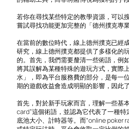
若你在尋找某些特定的教學資源，可以
嘗試尋找功能更加完整的「德州撲克專
在當前的數位時代，線上德州撲克已經
研究，線上德州撲克都提供了多樣化的
的。首先，我們需要釐清一些術語，例
將其誤解為某種特殊的遊玩方式，實際
水」，即為平台服務費的部分，是每一
期的遊戲收益會造成明顯的影響，因此
首先，對於新手玩家而言，理解一些基本術語是
card”這個術語，並認為它代表了一
底池大小、計時器等。而“online po