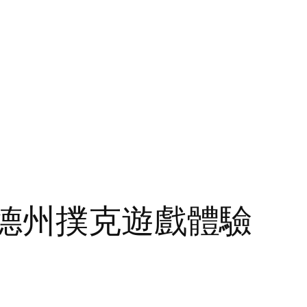
升德州撲克遊戲體驗