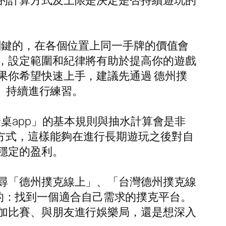
的計算方式及上限是決定是否持續遊玩的
關鍵的，在各個位置上同一手牌的價值會
，設定範圍和紀律將有助於提高你的遊戲
果你希望快速上手，建議先通過 德州撲
K）持續進行練習。
桌app」的基本規則與抽水計算會是非
」計算方式，這樣能夠在進行長期遊玩之後對自
穩定的盈利。
尋「德州撲克線上」、「台灣德州撲克線
一致的：找到一個適合自己需求的撲克平台。
加比賽、與朋友進行娛樂局，還是想深入