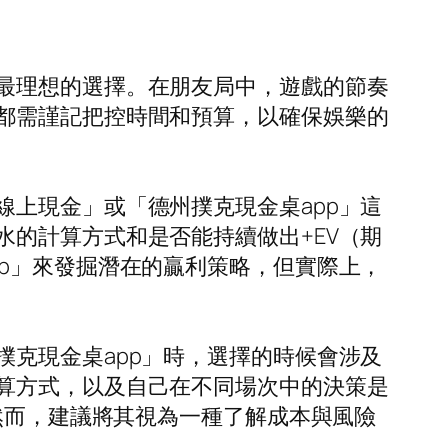
最理想的選擇。在朋友局中，遊戲的節奏
都需謹記把控時間和預算，以確保娛樂的
上現金」或「德州撲克現金桌app」這
的計算方式和是否能持續做出+EV（期
p」來發掘潛在的贏利策略，但實際上，
克現金桌app」時，選擇的時候會涉及
算方式，以及自己在不同場次中的決策是
然而，建議將其視為一種了解成本與風險