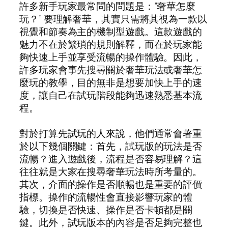
許多新手玩家最常問的問題是：”奢華怎麼
玩？” 要理解奢華，其實只需將其視為一款以
視覺和節奏為主的機制型遊戲。這款遊戲的
魅力不在於繁瑣的規則解釋，而在於玩家能
夠快速上手並享受流暢的操作體驗。因此，
許多玩家會事先搜尋關於奢華玩法或奢華怎
麼玩的教學，目的無非是想要加快上手的速
度，讓自己在試玩階段能夠迅速熟悉基本流
程。
對於打算先試玩的人來說，他們通常會著重
於以下幾個關鍵：首先，試玩版的玩法是否
流暢？進入遊戲後，流程是否容易理解？這
往往就是大家在搜尋奢華玩法時所考量的。
其次，介面的操作是否順暢也是重要的評價
指標。操作的流暢性會直接影響玩家的體
驗，切換是否快速、操作是否卡頓都是關
鍵。此外，試玩版本的內容是否足夠完整也