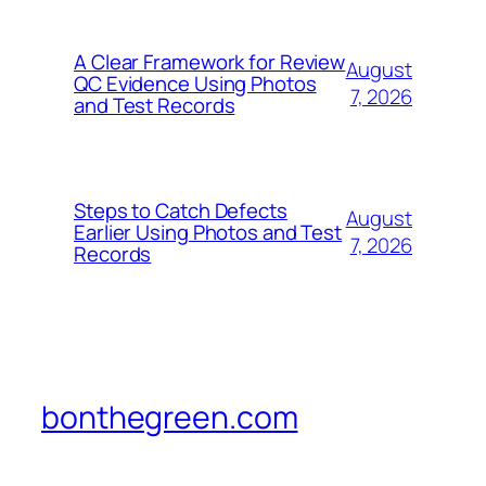
A Clear Framework for Review
August
QC Evidence Using Photos
7, 2026
and Test Records
Steps to Catch Defects
August
Earlier Using Photos and Test
7, 2026
Records
bonthegreen.com