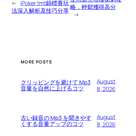
←
iPoker tmt錦標賽玩
略，輕鬆獲得高分
法深入解析及技巧分享
→
MORE POSTS
August
クリッピングを避けて Mp3
音量を自然に上げるコツ
8, 2026
August
古い録音の Mp3 を聞きやす
くする音量アップのコツ
8, 2026