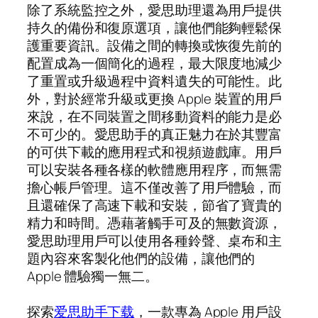
除了系統監控之外，愛思助理還為用戶提供
持久的備份和復原選項，讓他們能夠輕鬆保
護重要資訊。設備之間的轉換或恢復先前的
配置成為一個簡化的過程，最大限度地減少
了重置或升級過程中資料遺失的可能性。此
外，對於經常升級或更換 Apple 裝置的用戶
來說，在不同裝置之間移動資料的能力是必
不可少的。愛思助手的真正魅力在於其豐富
的可供下載的應用程式和視頻遊戲庫。用戶
可以安裝各種各樣的軟體應用程序，而無需
擔心帳戶管理。這不僅改善了用戶體驗，而
且還確保了高速下載和安裝，節省了寶貴的
精力和時間。憑藉著觸手可及的無數資源，
愛思助理用戶可以使用各種鈴聲、桌布和主
題內容來客製化他們的設備，讓他們的
Apple 體驗獨一無二。
探索
爱思助手下载
，一款專為 Apple 用戶設