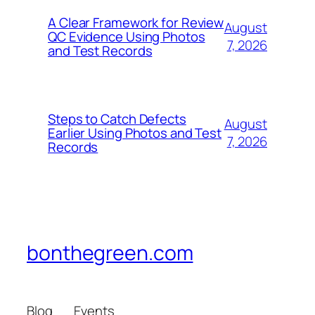
A Clear Framework for Review
August
QC Evidence Using Photos
7, 2026
and Test Records
Steps to Catch Defects
August
Earlier Using Photos and Test
7, 2026
Records
bonthegreen.com
Blog
Events